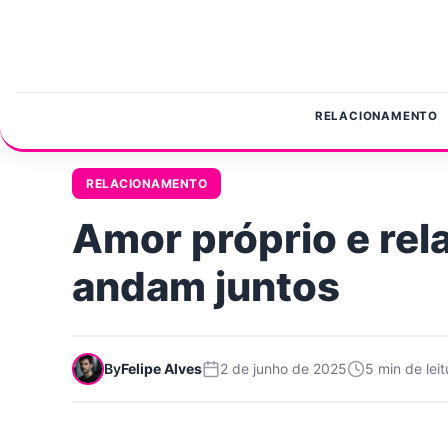
Pular para o conteúdo
RELACIONAMENTO
RELACIONAMENTO
Amor próprio e rel
andam juntos
By
Felipe Alves
2 de junho de 2025
5 min de leit