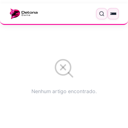
Pular para o conteúdo
Menu
Nenhum artigo encontrado.